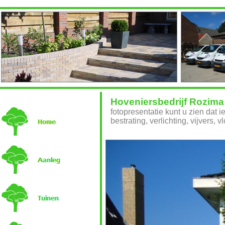
Hoveniersbedrijf Rozima
fotopresentatie kunt u zien dat ie
bestrating, verlichting, vijvers, v